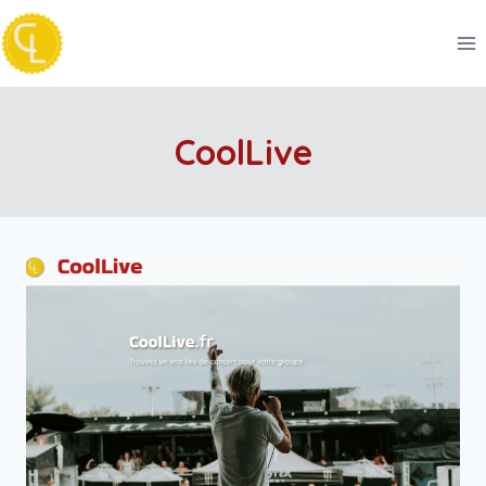
Aller
CoolLive
au
contenu
CoolLive