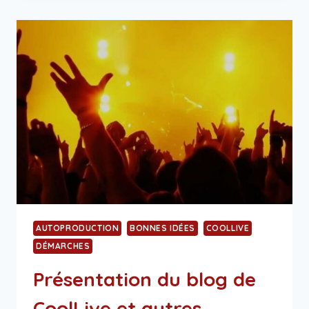
COOLLIVE
!
PRÉSENTATION…
AUTOPRODUCTION
BONNES IDÉES
COOLLIVE
DÉMARCHES
Présentation du blog de
CoolLive et autres