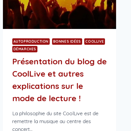
AUTOPRODUCTION
BONNES IDÉES
COOLLIVE
DÉMARCHES
Présentation du blog de
CoolLive et autres
explications sur le
mode de lecture !
La philosophie du site CoolLive est de
remettre la musique au centre des
concert…