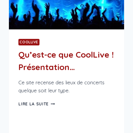
COOLLIVE
Qu’est-ce que CoolLive !
Présentation…
Ce site recense des lieux de concerts
quelque soit leur type.
QU’EST-
LIRE LA SUITE
CE
QUE
COOLLIVE
!